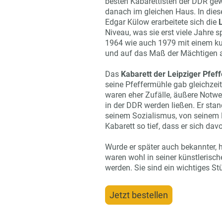
besten Kabarettisten der DDR gew
danach im gleichen Haus. In diese
Edgar Külow erarbeitete sich die
Niveau, was sie erst viele Jahre s
1964 wie auch 1979 mit einem kult
und auf das Maß der Mächtigen a
Das
Kabarett der Leipziger Pfef
seine Pfeffermühle gab gleichzeit
waren eher Zufälle, äußere Notw
in der DDR werden ließen. Er sta
seinem Sozialismus, von seinem K
Kabarett so tief, dass er sich davo
Wurde er später auch bekannter, h
waren wohl in seiner künstlerisch
werden. Sie sind ein wichtiges St
Jetzt bestellen