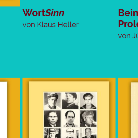
Wort
Sinn
Beim
Prol
von Klaus Heller
von J