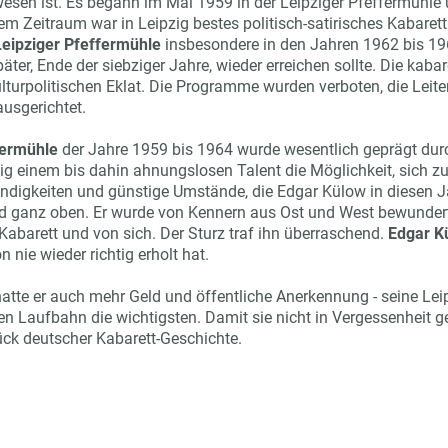
esen ist. Es begann im Mai 1959 in der Leipziger Pfeffermühle 
m Zeitraum war in Leipzig bestes politisch-satirisches Kabarett
Leipziger Pfeffermühle
insbesondere in den Jahren 1962 bis 196
päter, Ende der siebziger Jahre, wieder erreichen sollte. Die kab
urpolitischen Eklat. Die Programme wurden verboten, die Leiter 
usgerichtet.
fermühle
der Jahre 1959 bis 1964 wurde wesentlich geprägt dur
ig einem bis dahin ahnungslosen Talent die Möglichkeit, sich z
endigkeiten und günstige Umstände, die Edgar Külow in diesen 
nd ganz oben. Er wurde von Kennern aus Ost und West bewundert
abarett und von sich. Der Sturz traf ihn überraschend.
Edgar K
n nie wieder richtig erholt hat.
atte er auch mehr Geld und öffentliche Anerkennung - seine Lei
en Laufbahn die wichtigsten. Damit sie nicht in Vergessenheit ge
ück deutscher Kabarett-Geschichte.