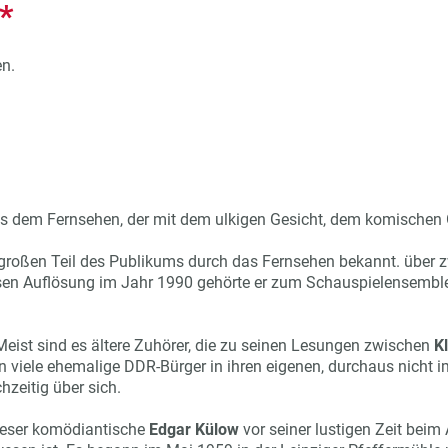
*
en.
 aus dem Fernsehen, der mit dem ulkigen Gesicht, dem komisch
oßen Teil des Publikums durch das Fernsehen bekannt. über zw
sen Auflösung im Jahr 1990 gehörte er zum Schauspielensemble 
Meist sind es ältere Zuhörer, die zu seinen Lesungen zwischen
K
 viele ehemalige DDR-Bürger in ihren eigenen, durchaus nicht 
hzeitig über sich.
ieser komödiantische
Edgar Külow
vor seiner lustigen Zeit beim