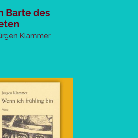
 Barte des
eten
ürgen Klammer