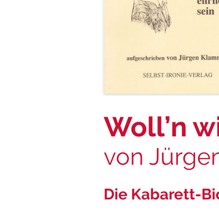
Woll’n w
von Jürge
Die Kabarett-Bi