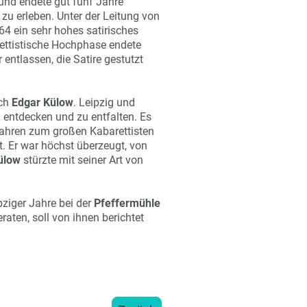
und endete gut fünf Jahre
 zu erleben. Unter der Leitung von
4 ein sehr hohes satirisches
arettistische Hochphase endete
entlassen, die Satire gestutzt
ch
Edgar Külow
. Leipzig und
u entdecken und zu entfalten. Es
Jahren zum großen Kabarettisten
. Er war höchst überzeugt, von
ülow
stürzte mit seiner Art von
pziger Jahre bei der
Pfeffermühle
raten, soll von ihnen berichtet