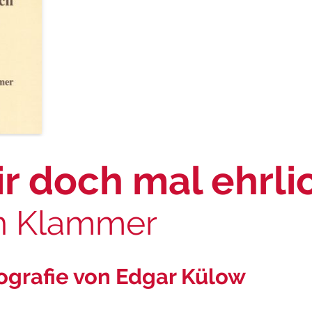
ir doch mal ehrli
n Klammer
ografie von Edgar Külow