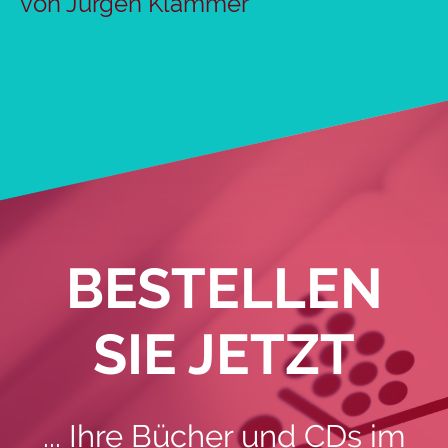
von Jürgen Klammer
BESTELLEN
SIE JETZT
... Ihre Bücher und CDs im